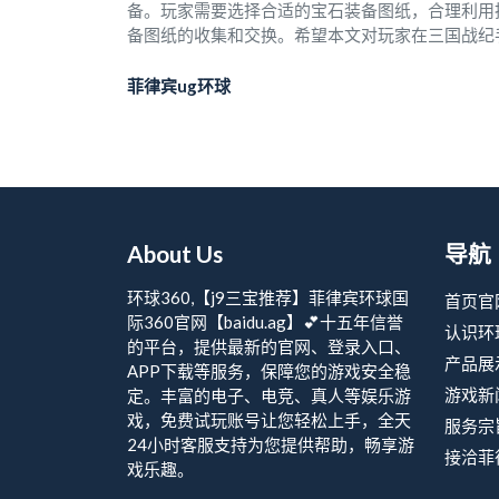
备。玩家需要选择合适的宝石装备图纸，合理利用
备图纸的收集和交换。希望本文对玩家在三国战纪
菲律宾ug环球
About Us
导航
环球360,【j9三宝推荐】菲律宾环球国
首页官
际360官网【baidu.ag】💕十五年信誉
认识环
的平台，提供最新的官网、登录入口、
产品展
APP下载等服务，保障您的游戏安全稳
游戏新
定。丰富的电子、电竞、真人等娱乐游
戏，免费试玩账号让您轻松上手，全天
服务宗
24小时客服支持为您提供帮助，畅享游
接洽菲
戏乐趣。