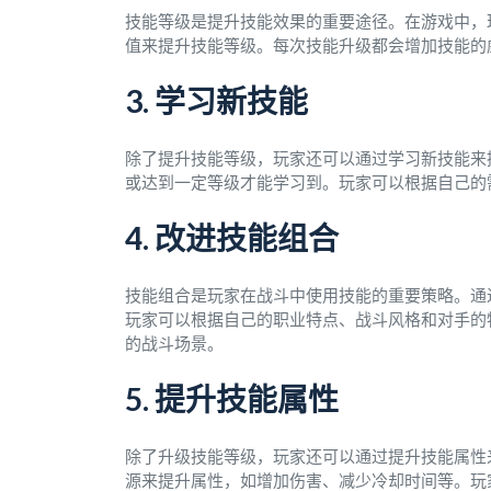
技能等级是提升技能效果的重要途径。在游戏中，
值来提升技能等级。每次技能升级都会增加技能的
3. 学习新技能
除了提升技能等级，玩家还可以通过学习新技能来
或达到一定等级才能学习到。玩家可以根据自己的
4. 改进技能组合
技能组合是玩家在战斗中使用技能的重要策略。通
玩家可以根据自己的职业特点、战斗风格和对手的
的战斗场景。
5. 提升技能属性
除了升级技能等级，玩家还可以通过提升技能属性
源来提升属性，如增加伤害、减少冷却时间等。玩