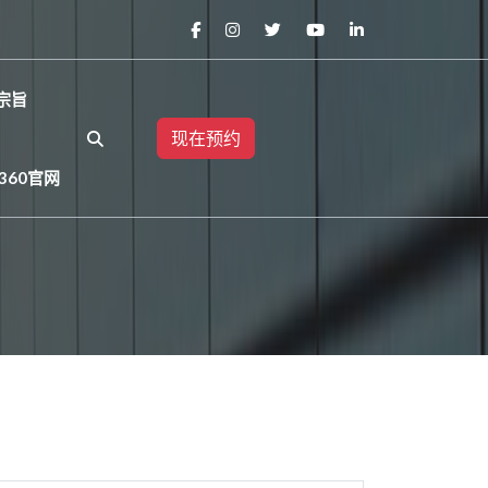
宗旨
现在预约
360官网