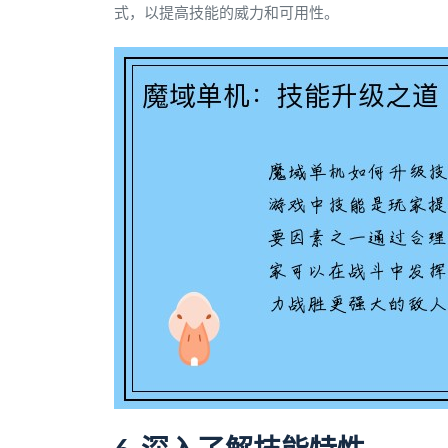
式，以提高技能的威力和可用性。