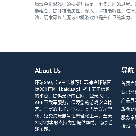
魔域单机游戏中的技能升级是一个多方面的过程。
能组合，提升技能属性，深入了解技能特性，进行
略，玩家可以在魔域单机游戏中提升自己的实力，
About Us
导航
环球360,【j9三宝推荐】菲律宾环球国
首页官
际360官网【baidu.ag】💕十五年信誉
认识环
的平台，提供最新的官网、登录入口、
产品展
APP下载等服务，保障您的游戏安全稳
游戏新
定。丰富的电子、电竞、真人等娱乐游
戏，免费试玩账号让您轻松上手，全天
服务宗
24小时客服支持为您提供帮助，畅享游
接洽菲
戏乐趣。