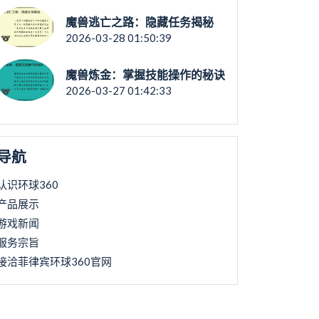
魔兽逃亡之路：隐藏任务揭秘
2026-03-28 01:50:39
魔兽炼金：掌握技能操作的秘诀
2026-03-27 01:42:33
导航
认识环球360
产品展示
游戏新闻
服务宗旨
接洽菲律宾环球360官网