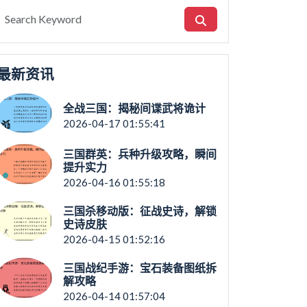
最新资讯
全战三国：揭秘间谍武将诡计
2026-04-17 01:55:41
三国群英：兵种升级攻略，瞬间
提升实力
2026-04-16 01:55:18
三国杀移动版：征战史诗，解锁
史诗皮肤
2026-04-15 01:52:16
三国战纪手游：宝石装备图纸拆
解攻略
2026-04-14 01:57:04