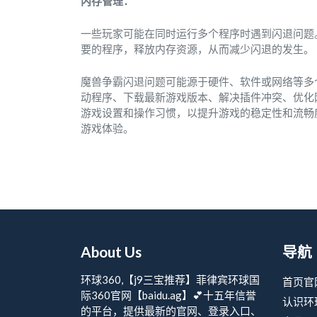
内存管理：
一些玩家可能在同时运行多个程序时遇到闪退问题
要的程序，释放内存资源，从而减少闪退的发生。
魔兽争霸闪退问题可能源于硬件、软件或网络等多
动程序、下载最新游戏版本、解决插件冲突、优化
游戏设置和操作习惯，以提升游戏的稳定性和流畅
游戏体验。
About Us
导航
环球360,【j9三宝推荐】菲律宾环球国
首页官
际360官网【baidu.ag】💕十五年信誉
认识环
的平台，提供最新的官网、登录入口、